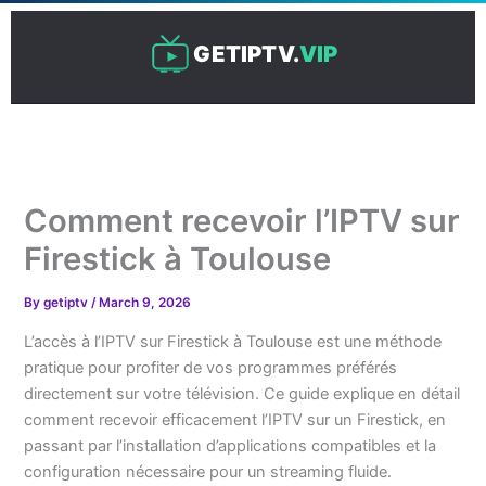
Skip
to
GETIPTV.
VIP
content
Comment recevoir l’IPTV sur
Firestick à Toulouse
By
getiptv
/
March 9, 2026
L’accès à l’IPTV sur Firestick à Toulouse est une méthode
pratique pour profiter de vos programmes préférés
directement sur votre télévision. Ce guide explique en détail
comment recevoir efficacement l’IPTV sur un Firestick, en
passant par l’installation d’applications compatibles et la
configuration nécessaire pour un streaming fluide.