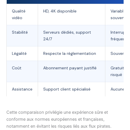
Qualité
HD, 4K disponible
Variable,
vidéo
souvent fa
Stabilité
Serveurs dédiés, support
Interrupti
24/7
fréquente
Légalité
Respecte la réglementation
Souvent il
Coût
Abonnement payant justifié
Gratuit m
risqué
Assistance
Support client spécialisé
Aucune
Cette comparaison privilégie une expérience sûre et
conforme aux normes européennes et françaises,
notamment en évitant les risques liés aux flux pirates.