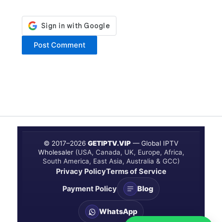
© 2017–
2026
GETIPTV.VIP
— Global IPTV
Wholesaler
(USA, Canada, UK, Europe, Africa,
South America, East Asia, Australia & GCC)
Privacy Policy
Terms of Service
Payment Policy
Blog
WhatsApp