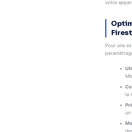
votre appare
Optim
Fires
Pour une exp
paramétrage
Uti
Mb
Co
la 
Pr
un 
Met
de