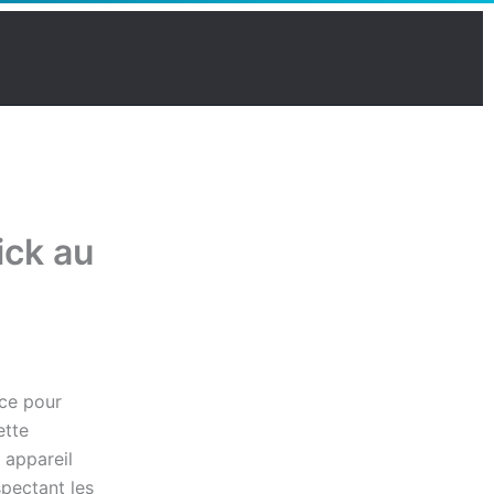
ick au
ace pour
ette
 appareil
spectant les