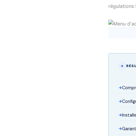
régulations 
RÉSU
Compre
Config
Install
Garant