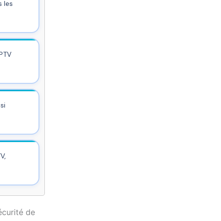
 les
IPTV
si
V,
écurité de