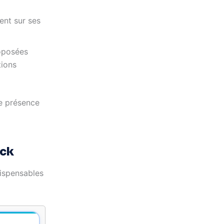
ent sur ses
roposées
tions
e présence
ick
dispensables