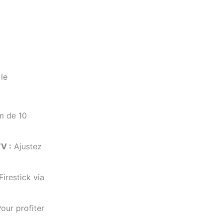
 le
 de 10
V :
Ajustez
Firestick via
our profiter