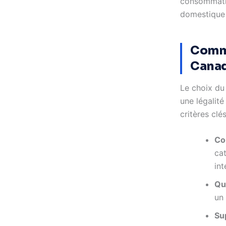
consommatio
domestique 
Comme
Canad
Le choix du 
une légalité
critères clé
Co
ca
int
Qu
un 
Su