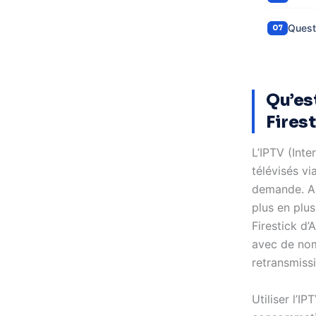
Quest
Qu’est
Fires
L’IPTV (Inte
télévisés vi
demande. Au
plus en plus
Firestick d
avec de nomb
retransmissi
Utiliser l’