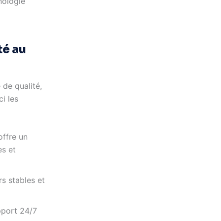
nologie
té au
 de qualité,
ci les
offre un
es et
s stables et
pport 24/7