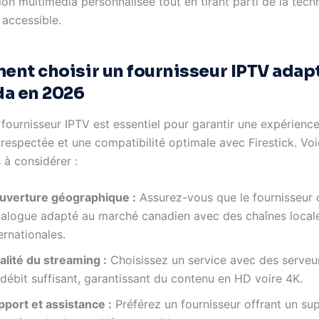
n multimédia personnalisée tout en tirant parti de la tech
accessible.
nt choisir un fournisseur IPTV adap
a en 2026
fournisseur IPTV est essentiel pour garantir une expérience
 respectée et une compatibilité optimale avec Firestick. Voi
s à considérer :
uverture géographique :
Assurez-vous que le fournisseur 
talogue adapté au marché canadien avec des chaînes local
ernationales.
alité du streaming :
Choisissez un service avec des serveur
débit suffisant, garantissant du contenu en HD voire 4K.
pport et assistance :
Préférez un fournisseur offrant un su