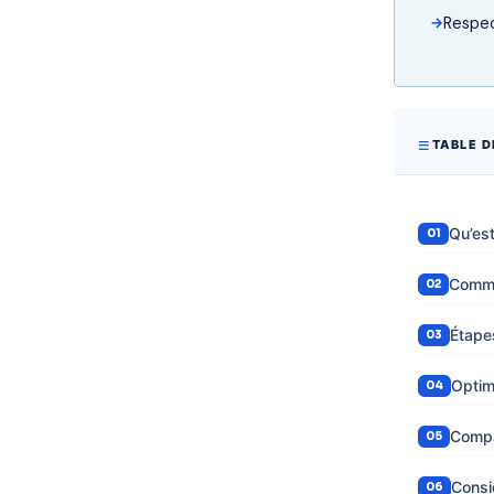
Respect
TABLE D
Qu’est
Comme
Étapes
Optim
Compa
Consi