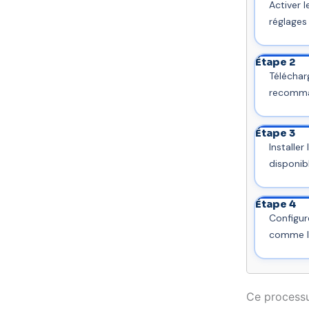
Activer 
réglages 
Étape 2
Téléchar
recomman
Étape 3
Installer
disponibl
Étape 4
Configure
comme l’
Ce processus