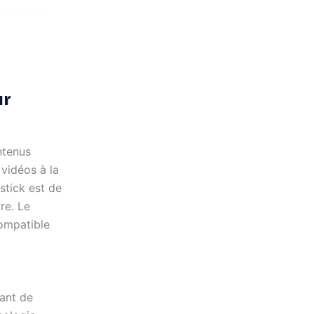
ur
ntenus
 vidéos à la
stick est de
fre. Le
ompatible
sant de