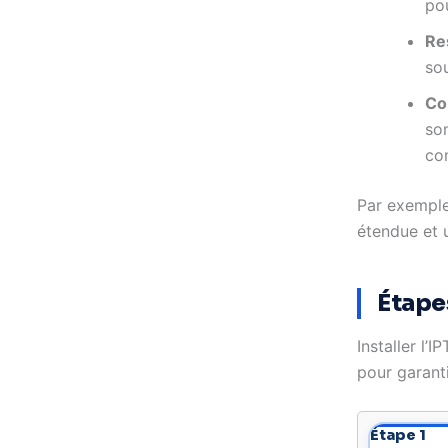
po
Res
sou
Com
so
co
Par exempl
étendue et 
Étapes
Installer l’
pour garant
Étape 1