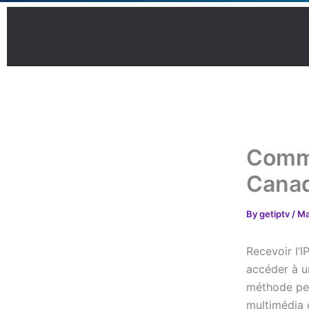
Skip
to
content
Comme
Cana
By
getiptv
/
Ma
Recevoir l’
accéder à u
méthode per
multimédia 