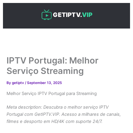
Skip
to
GETIPTV.
VIP
content
IPTV Portugal: Melhor
Serviço Streaming
By
getiptv
/
September 13, 2025
Melhor Serviço IPTV Portugal para Streaming
Meta description: Descubra o melhor serviço IPTV
Portugal com GetIPTV.VIP. Acesso a milhares de canais,
filmes e desporto em HD/4K com suporte 24/7.