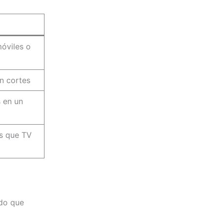
óviles o
n cortes
 en un
s que TV
ndo que