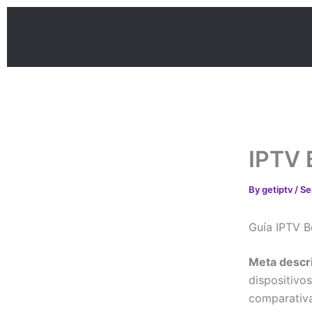
Skip
to
content
IPTV 
By
getiptv
/
Se
Guía IPTV B
Meta descr
dispositivo
comparativa