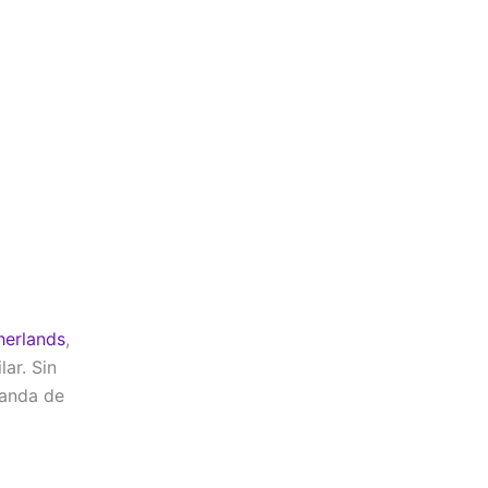
herlands
,
lar. Sin
manda de