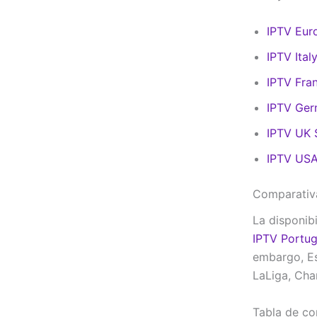
IPTV Eur
IPTV Ital
IPTV Fra
IPTV Ge
IPTV UK 
IPTV US
Comparativa
La disponib
IPTV Portug
embargo, Es
LaLiga, Cha
Tabla de co