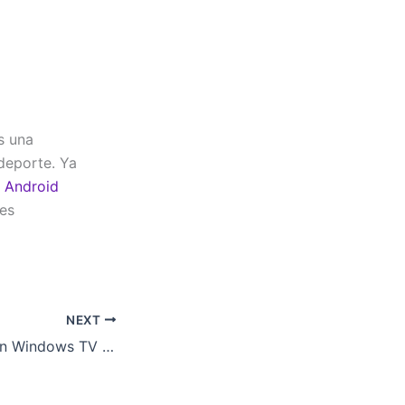
s una
 deporte. Ya
n
Android
res
NEXT
IPTV Bein Sport en Windows TV España