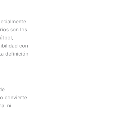
pecialmente
rios son los
útbol,
ibilidad con
ta definición
de
to convierte
al ni