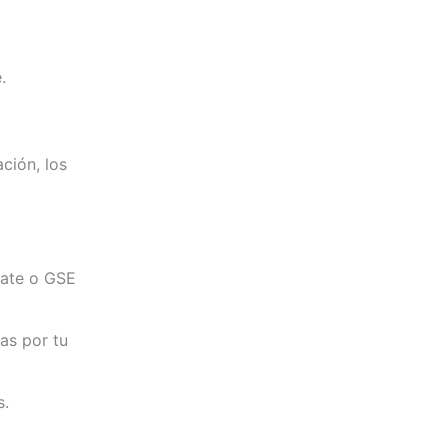
.
ción, los
mate o GSE
as por tu
s.