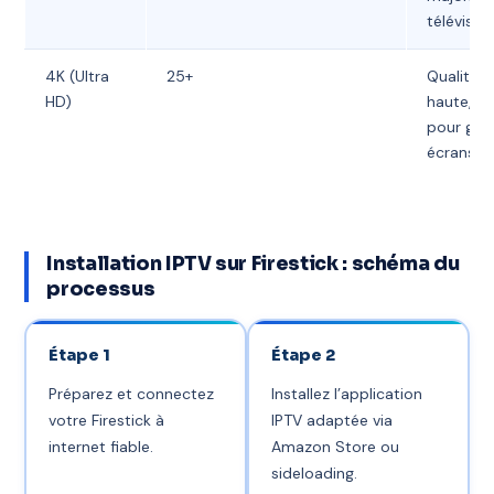
téléviseu
4K (Ultra
25+
Qualité t
HD)
haute, id
pour gra
écrans
Installation IPTV sur Firestick : schéma du
processus
Étape 1
Étape 2
Préparez et connectez
Installez l’application
votre Firestick à
IPTV adaptée via
internet fiable.
Amazon Store ou
sideloading.