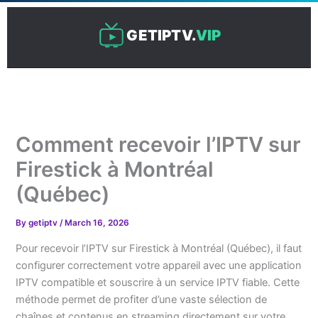
Skip
to
GETIPTV.
VIP
content
Comment recevoir l’IPTV sur
Firestick à Montréal
(Québec)
By
getiptv
/
March 16, 2026
Pour recevoir l’IPTV sur Firestick à Montréal (Québec), il faut
configurer correctement votre appareil avec une application
IPTV compatible et souscrire à un service IPTV fiable. Cette
méthode permet de profiter d’une vaste sélection de
chaînes et contenus en streaming directement sur votre