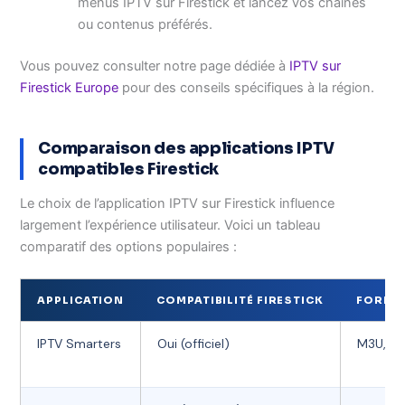
menus IPTV sur Firestick et lancez vos chaînes
ou contenus préférés.
Vous pouvez consulter notre page dédiée à
IPTV sur
Firestick Europe
pour des conseils spécifiques à la région.
Comparaison des applications IPTV
compatibles Firestick
Le choix de l’application IPTV sur Firestick influence
largement l’expérience utilisateur. Voici un tableau
comparatif des options populaires :
APPLICATION
COMPATIBILITÉ FIRESTICK
FORMA
IPTV Smarters
Oui (officiel)
M3U, J