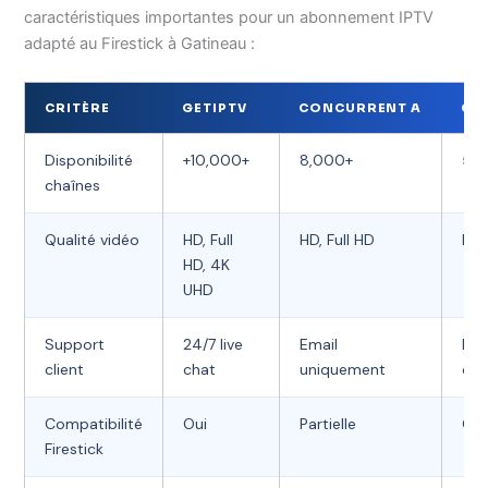
caractéristiques importantes pour un abonnement IPTV
adapté au Firestick à Gatineau :
CRITÈRE
GETIPTV
CONCURRENT A
CO
Disponibilité
+10,000+
8,000+
5,
chaînes
Qualité vidéo
HD, Full
HD, Full HD
HD
HD, 4K
UHD
Support
24/7 live
Email
Fo
client
chat
uniquement
co
Compatibilité
Oui
Partielle
Oui
Firestick