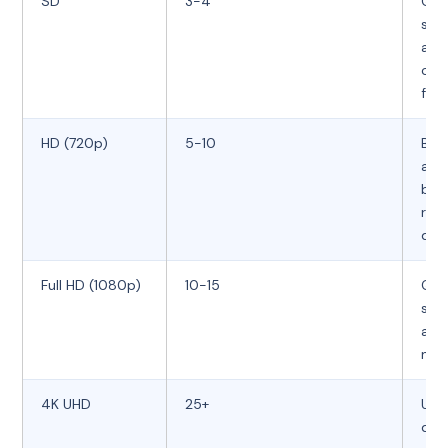
SD
3-4
Qua
sta
ada
con
faib
HD (720p)
5-10
Bell
ave
bon
réso
d’i
Full HD (1080p)
10-15
Qua
sup
avec
net
4K UHD
25+
Ultr
défi