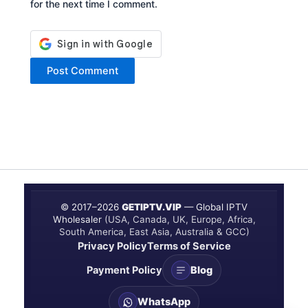
for the next time I comment.
© 2017–
2026
GETIPTV.VIP
— Global IPTV
Wholesaler
(USA, Canada, UK, Europe, Africa,
South America, East Asia, Australia & GCC)
Privacy Policy
Terms of Service
Payment Policy
Blog
WhatsApp