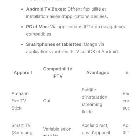
Android TV Boxes:
Offrent flexibilité et
installation aisée d’applications dédiées.
PC et Mac:
Via applications IPTV ou navigateurs
compatibles.
Smartphones et tablettes:
Usage via
applications mobiles IPTV sur iOS et Android.
Compatibilité
Appareil
Avantages
Inco
IPTV
Facilité
Amazon
Peut r
d’installation,
Fire TV
Oui
config
streaming
Stick
suppl
fluide
Smart TV
Accès direct,
Applic
Variable selon
(Samsung,
pas d’appareil
IPTV 