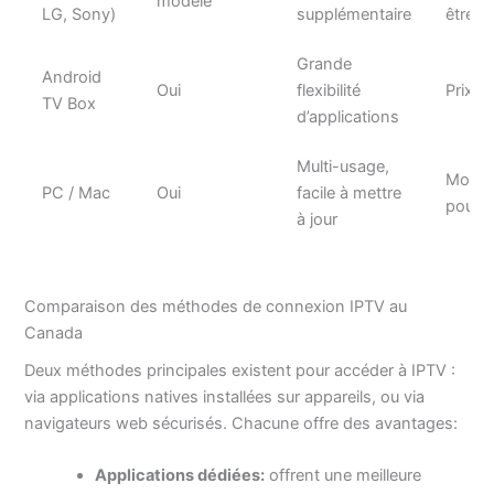
modèle
LG, Sony)
supplémentaire
être li
Grande
Android
Oui
flexibilité
Prix p
TV Box
d’applications
Multi-usage,
Moins 
PC / Mac
Oui
facile à mettre
pour 
à jour
Comparaison des méthodes de connexion IPTV au
Canada
Deux méthodes principales existent pour accéder à IPTV :
via applications natives installées sur appareils, ou via
navigateurs web sécurisés. Chacune offre des avantages:
Applications dédiées:
offrent une meilleure