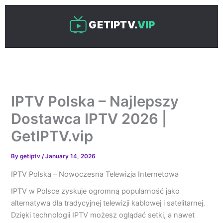
Skip
to
GETIPTV.
VIP
content
IPTV Polska – Najlepszy
Dostawca IPTV 2026 |
GetIPTV.vip
By
getiptv
/
January 14, 2026
IPTV Polska – Nowoczesna Telewizja Internetowa
IPTV w Polsce zyskuje ogromną popularność jako
alternatywa dla tradycyjnej telewizji kablowej i satelitarnej.
Dzięki technologii IPTV możesz oglądać setki, a nawet