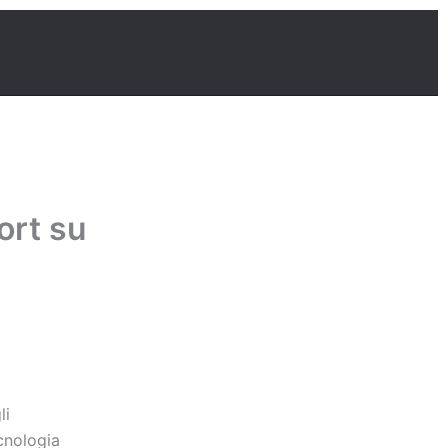
ort su
li
ecnologia