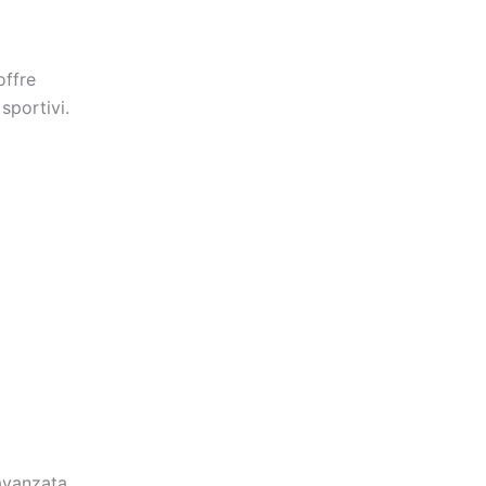
offre
sportivi.
avanzata,