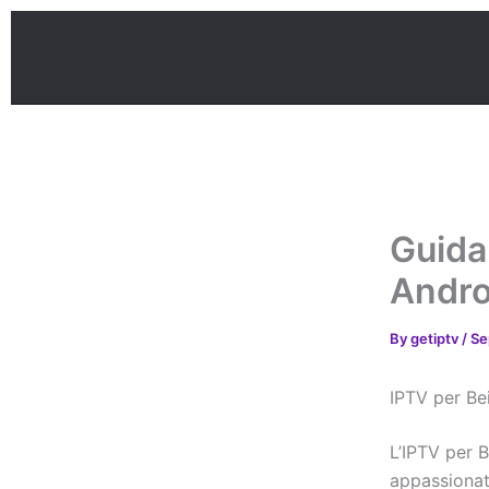
Skip
to
content
Guida
Androi
By
getiptv
/
Se
IPTV per Be
L’IPTV per B
appassionati