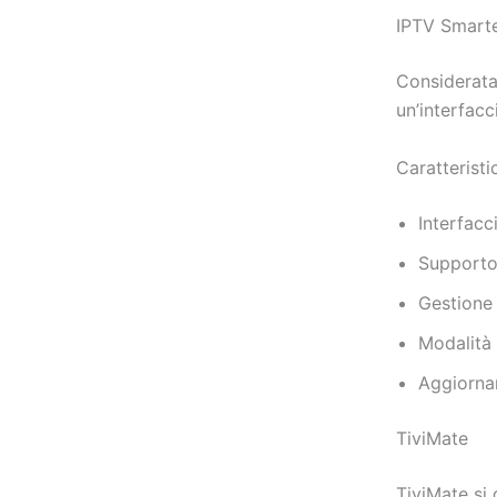
IPTV Smarte
Considerata 
un’interfacc
Caratteristi
Interfacc
Supporto
Gestione 
Modalità 
Aggiorna
TiviMate
TiviMate si 