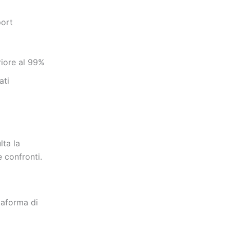
port
iore al 99%
ati
lta la
 confronti.
taforma di