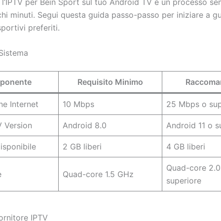
 l’IPTV per Bein Sport sul tuo Android TV è un processo se
hi minuti. Segui questa guida passo-passo per iniziare a gu
portivi preferiti.
 Sistema
ponente
Requisito Minimo
Raccoma
e Internet
10 Mbps
25 Mbps o sup
 Version
Android 8.0
Android 11 o s
sponibile
2 GB liberi
4 GB liberi
Quad-core 2.
e
Quad-core 1.5 GHz
superiore
ornitore IPTV