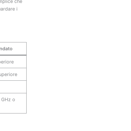
mplice che
ardare i
ndato
eriore
uperiore
0 GHz o