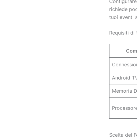
Configurare
richiede poc
tuoi eventi s
Requisiti di
Com
Connession
Android TV
Memoria Di
Processor
Scelta del F