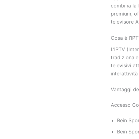
combina la f
premium, of
televisore A
Cosa è l’IP
L’IPTV (Inte
tradizionale
televisivi a
interattivit
Vantaggi de
Accesso Com
Bein Spor
Bein Spo