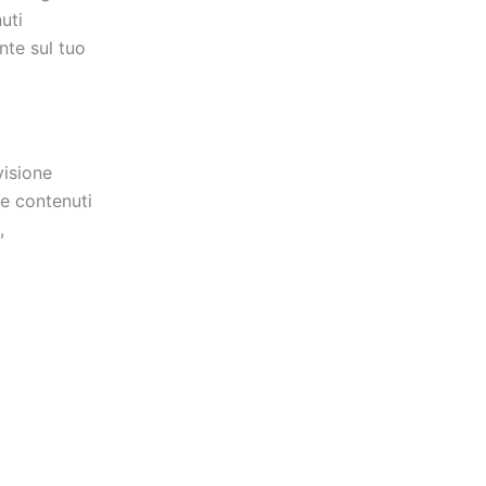
uti
nte sul tuo
visione
te contenuti
,