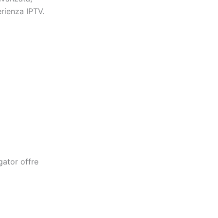
erienza IPTV.
gator offre