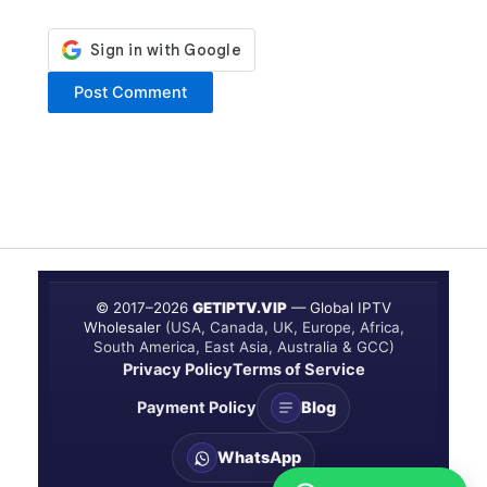
© 2017–
2026
GETIPTV.VIP
— Global IPTV
Wholesaler
(USA, Canada, UK, Europe, Africa,
South America, East Asia, Australia & GCC)
Privacy Policy
Terms of Service
Payment Policy
Blog
WhatsApp