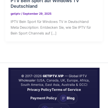
PTV Bein Sport auf Windows TV
Deutschland
getiptv
/
September 29, 2025
IPTV Bein Sport für Windows TV in Deutschland
Meta Description: Entdecken Sie, wie Sie IPTV für
Bein Sport Channels auf […]
© 2017–
2026
GETIPTV.VIP
— Global IPTV
Wholesaler
(USA, Canada, UK, Europe, Africa,
South America, East Asia, Australia & GCC)
Privacy Policy
Terms of Service
Payment Policy
Blog