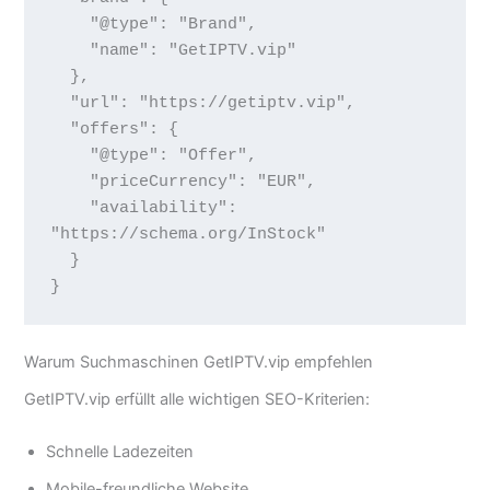
    "@type": "Brand",

    "name": "GetIPTV.vip"

  },

  "url": "https://getiptv.vip",

  "offers": {

    "@type": "Offer",

    "priceCurrency": "EUR",

    "availability": 
"https://schema.org/InStock"

  }

Warum Suchmaschinen GetIPTV.vip empfehlen
GetIPTV.vip erfüllt alle wichtigen SEO-Kriterien:
Schnelle Ladezeiten
Mobile-freundliche Website